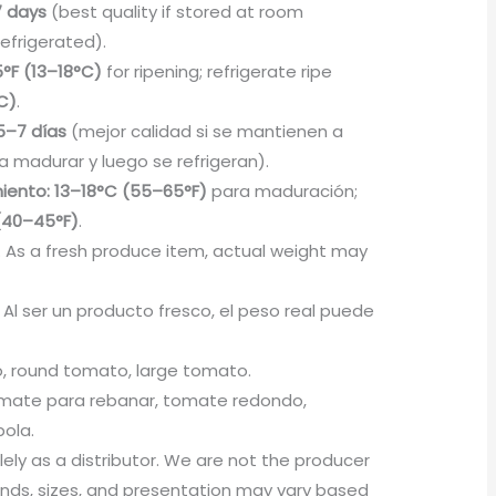
 days
(best quality if stored at room
refrigerated).
°F (13–18°C)
for ripening; refrigerate ripe
C)
.
5–7 días
(mejor calidad si se mantienen a
madurar y luego se refrigeran).
iento:
13–18°C (55–65°F)
para maduración;
(40–45°F)
.
 As a fresh produce item, actual weight may
Al ser un producto fresco, el peso real puede
o, round tomato, large tomato.
mate para rebanar, tomate redondo,
ola.
olely as a distributor. We are not the producer
rands, sizes, and presentation may vary based