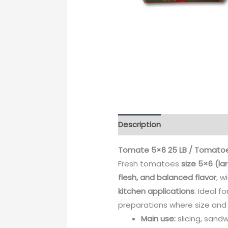
Description
Tomate 5×6 25 LB / Tomatoe
Fresh tomatoes
size 5×6 (lar
flesh, and balanced flavor
, w
kitchen applications
. Ideal f
preparations where size and
Main use:
slicing, sandw