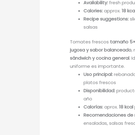
Availability:
fresh produ
Calories:
approx.
18 kca
Recipe suggestions:
sl
salsas
Tomates frescos
tamaño 5×6
jugosa y sabor balanceado
,
sándwich y cocina general
. 
uniforme es importante.
Uso principal:
rebanado
platos frescos
Disponibilidad:
producto
año
Calorías:
aprox.
18 kcal
Recomendaciones de 
ensaladas, salsas fres