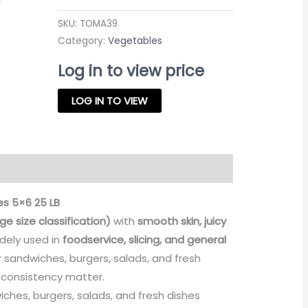
SKU:
TOMA39
Category:
Vegetables
Log in to view price
LOG IN TO VIEW
s 5×6 25 LB
ge size classification)
with
smooth skin, juicy
idely used in
foodservice, slicing, and general
or sandwiches, burgers, salads, and fresh
 consistency matter.
iches, burgers, salads, and fresh dishes