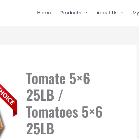
Home
Products
About Us
My
Tomate 5×6
25LB /
Tomatoes 5×6
25LB