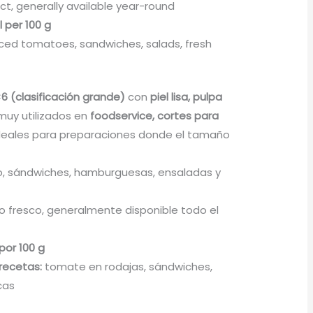
ct, generally available year-round
l per 100 g
iced tomatoes, sandwiches, salads, fresh
 (clasificación grande)
con
piel lisa, pulpa
 muy utilizados en
foodservice, cortes para
Ideales para preparaciones donde el tamaño
, sándwiches, hamburguesas, ensaladas y
 fresco, generalmente disponible todo el
 por 100 g
recetas:
tomate en rodajas, sándwiches,
cas